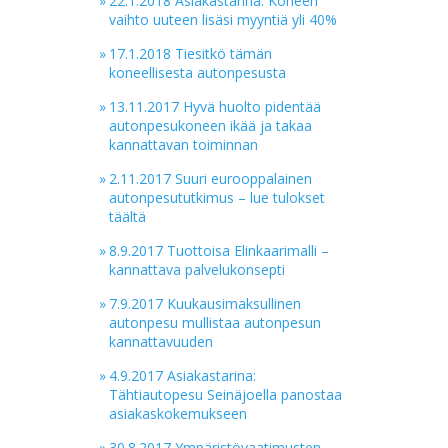
»
22.1.2018 Asiakastarina: Koneen
vaihto uuteen lisäsi myyntiä yli 40%
»
17.1.2018 Tiesitkö tämän
koneellisesta autonpesusta
»
13.11.2017 Hyvä huolto pidentää
autonpesukoneen ikää ja takaa
kannattavan toiminnan
»
2.11.2017 Suuri eurooppalainen
autonpesututkimus – lue tulokset
täältä
»
8.9.2017 Tuottoisa Elinkaarimalli –
kannattava palvelukonsepti
»
7.9.2017 Kuukausimaksullinen
autonpesu mullistaa autonpesun
kannattavuuden
»
4.9.2017 Asiakastarina:
Tähtiautopesu Seinäjoella panostaa
asiakaskokemukseen
»
30.8.2017 Ympäristövaatimusten