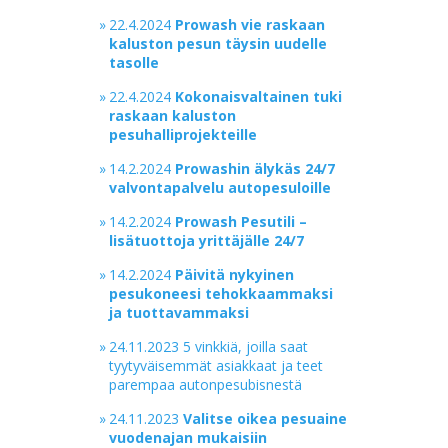
»
22.4.2024
Prowash vie raskaan
kaluston pesun täysin uudelle
tasolle
»
22.4.2024
Kokonaisvaltainen tuki
raskaan kaluston
pesuhalliprojekteille
»
14.2.2024
Prowashin älykäs 24/7
valvontapalvelu autopesuloille
»
14.2.2024
Prowash Pesutili –
lisätuottoja yrittäjälle 24/7
»
14.2.2024
Päivitä nykyinen
pesukoneesi tehokkaammaksi
ja tuottavammaksi
»
24.11.2023 5 vinkkiä, joilla saat
tyytyväisemmät asiakkaat ja teet
parempaa autonpesubisnestä
»
24.11.2023
Valitse oikea pesuaine
vuodenajan mukaisiin