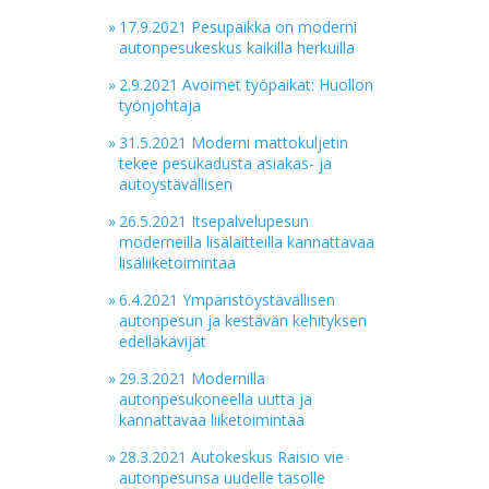
»
17.9.2021 Pesupaikka on moderni
autonpesukeskus kaikilla herkuilla
»
2.9.2021 Avoimet työpaikat: Huollon
työnjohtaja
»
31.5.2021 Moderni mattokuljetin
tekee pesukadusta asiakas- ja
autoystävällisen
»
26.5.2021 Itsepalvelupesun
moderneilla lisälaitteilla kannattavaa
lisäliiketoimintaa
»
6.4.2021 Ympäristöystävällisen
autonpesun ja kestävän kehityksen
edelläkävijät
»
29.3.2021 Modernilla
autonpesukoneella uutta ja
kannattavaa liiketoimintaa
»
28.3.2021 Autokeskus Raisio vie
autonpesunsa uudelle tasolle