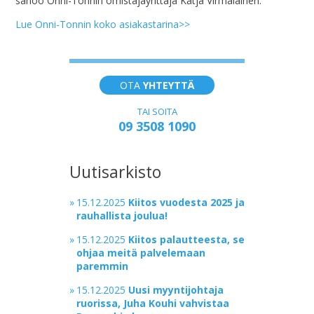
sanoo Onni-Tonnin omistajayrittäjä Katja Virmalainen.
Lue Onni-Tonnin koko asiakastarina>>
OTA
YHTEYTTÄ
TAI SOITA
09 3508 1090
Uutisarkisto
»
15.12.2025
Kiitos vuodesta 2025 ja
rauhallista joulua!
»
15.12.2025
Kiitos palautteesta, se
ohjaa meitä palvelemaan
paremmin
»
15.12.2025
Uusi myyntijohtaja
ruorissa, Juha Kouhi vahvistaa