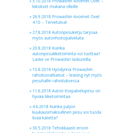
»
5.10.2018 Prowashin Avoimet Ovet –
kiitokset mukana olleille
»
26.9.2018 Prowashin Avoimet Ovet
4.10 – Tervetuloa!
»
27.8.2018 Autonpesuketju tarjoaa
myös autonhoitopalveluita
»
20.8.2018 Kuinka
autonpesuliiketoiminta voi tuottaa?
Laske se Prowashin laskureilla.
»
15.8.2018 Hyödynnä Prowashin
rahoitusratkaisut – leasing nyt myös
pesuhallin rahoituksessa
»
11.6.2018 Auton itsepalvelupesu on
hyvää liiketoimintaa
»
4.6.2018 Kuinka paljon
kuukausimaksullinen pesu voi tuoda
lisää katetta?
»
30.5.2018 Tehokkaasti eroon