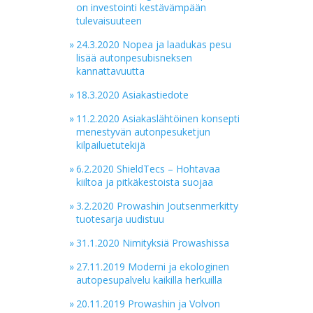
on investointi kestävämpään
tulevaisuuteen
»
24.3.2020 Nopea ja laadukas pesu
lisää autonpesubisneksen
kannattavuutta
»
18.3.2020 Asiakastiedote
»
11.2.2020 Asiakaslähtöinen konsepti
menestyvän autonpesuketjun
kilpailuetutekijä
»
6.2.2020 ShieldTecs – Hohtavaa
kiiltoa ja pitkäkestoista suojaa
»
3.2.2020 Prowashin Joutsenmerkitty
tuotesarja uudistuu
»
31.1.2020 Nimityksiä Prowashissa
»
27.11.2019 Moderni ja ekologinen
autopesupalvelu kaikilla herkuilla
»
20.11.2019 Prowashin ja Volvon