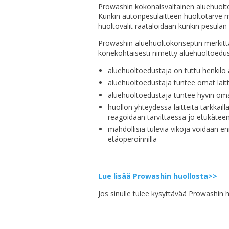
Prowashin kokonaisvaltainen aluehuolt
Kunkin autonpesulaitteen huoltotarve m
huoltovälit räätälöidään kunkin pesulan
Prowashin aluehuoltokonseptin merkittäv
konekohtaisesti nimetty aluehuoltoedus
aluehuoltoedustaja on tuttu henkilö
aluehuoltoedustaja tuntee omat lait
aluehuoltoedustaja tuntee hyvin oma
huollon yhteydessä laitteita tarkkai
reagoidaan tarvittaessa jo etukäteen
mahdollisia tulevia vikoja voidaan e
etäoperoinnilla
Lue lisää Prowashin huollosta>>
Jos sinulle tulee kysyttävää Prowashin 