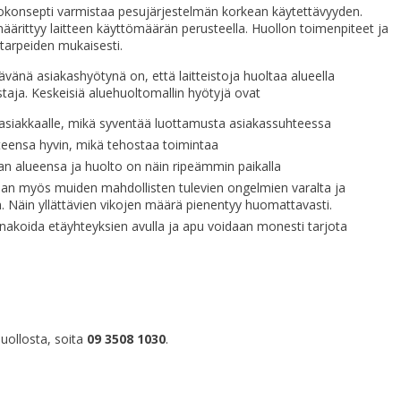
okonsepti varmistaa pesujärjestelmän korkean käytettävyyden.
äärittyy laitteen käyttömäärän perusteella. Huollon toimenpiteet ja
 tarpeiden mukaisesti.
änä asiakashyötynä on, että laitteistoja huoltaa alueella
taja. Keskeisiä aluehuoltomallin hyötyjä ovat
 asiakkaalle, mikä syventää luottamusta asiakassuhteessa
teensa hyvin, mikä tehostaa toimintaa
n alueensa ja huolto on näin ripeämmin paikalla
llaan myös muiden mahdollisten tulevien ongelmien varalta ja
. Näin yllättävien vikojen määrä pienentyy huomattavasti.
nnakoida etäyhteyksien avulla ja apu voidaan monesti tarjota
huollosta, soita
09 3508 1030
.