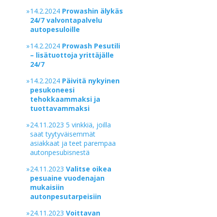
»
14.2.2024
Prowashin älykäs
24/7 valvontapalvelu
autopesuloille
»
14.2.2024
Prowash Pesutili
– lisätuottoja yrittäjälle
24/7
»
14.2.2024
Päivitä nykyinen
pesukoneesi
tehokkaammaksi ja
tuottavammaksi
»
24.11.2023 5 vinkkiä, joilla
saat tyytyväisemmät
asiakkaat ja teet parempaa
autonpesubisnestä
»
24.11.2023
Valitse oikea
pesuaine vuodenajan
mukaisiin
autonpesutarpeisiin
»
24.11.2023
Voittavan