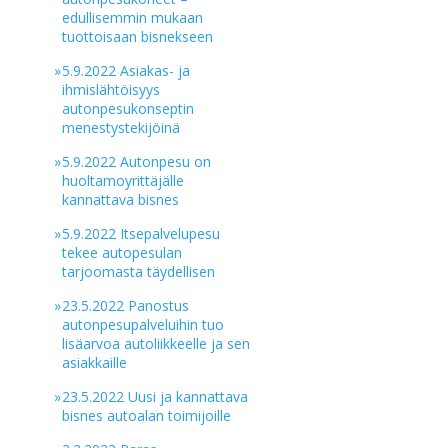
edullisemmin mukaan
tuottoisaan bisnekseen
»
5.9.2022 Asiakas- ja
ihmislähtöisyys
autonpesukonseptin
menestystekijöinä
»
5.9.2022 Autonpesu on
huoltamoyrittäjälle
kannattava bisnes
»
5.9.2022 Itsepalvelupesu
tekee autopesulan
tarjoomasta täydellisen
»
23.5.2022 Panostus
autonpesupalveluihin tuo
lisäarvoa autoliikkeelle ja sen
asiakkaille
»
23.5.2022 Uusi ja kannattava
bisnes autoalan toimijoille