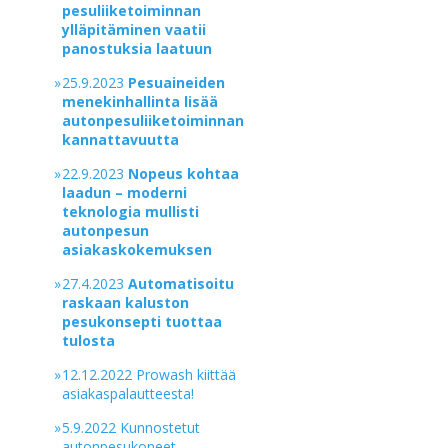
pesuliiketoiminnan
ylläpitäminen vaatii
panostuksia laatuun
»
25.9.2023
Pesuaineiden
menekinhallinta lisää
autonpesuliiketoiminnan
kannattavuutta
»
22.9.2023
Nopeus kohtaa
laadun – moderni
teknologia mullisti
autonpesun
asiakaskokemuksen
»
27.4.2023
Automatisoitu
raskaan kaluston
pesukonsepti tuottaa
tulosta
»
12.12.2022 Prowash kiittää
asiakaspalautteesta!
»
5.9.2022 Kunnostetut
autonpesukoneet –