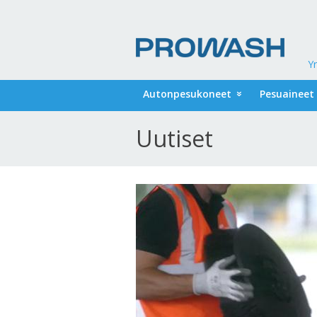
Yr
Autonpesukoneet
Pesuaineet
Uutiset