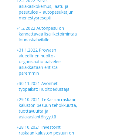
»
2.2.2022 Paras
asiakaskokemus, laatu ja
pesutulos – autopesuketjun
menestysresepti
»
1.2.2022 Autonpesu on
kannattavaa lisäliiketoimintaa
lounaskahvilalle
»
31.1.2022 Prowash
alueellinen huolto-
organisaatio palvelee
asiakkaitaan entistä
paremmin
»
30.11.2021 Avoimet
työpaikat: Huoltoedustaja
»
29.10.2021 TeKar sai raskaan
kaluston pesuun tehokkuutta,
tuottavuutta ja
asiakaslähtöisyyttä
»
28.10.2021 Investointi
raskaan kaluston pesuun on