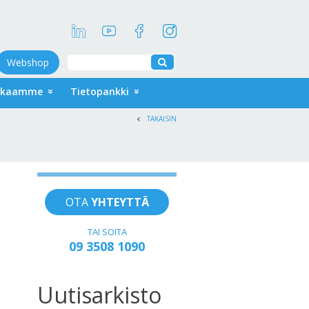
Webshop
kkaamme
Tietopankki
TAKAISIN
OTA
YHTEYTTÄ
TAI SOITA
09 3508 1090
Uutisarkisto