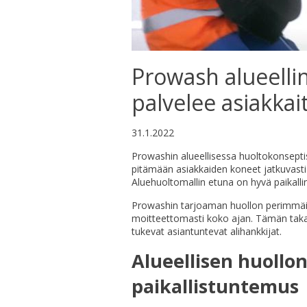
Prowash alueelli
palvelee asiakka
31.1.2022
Prowashin alueellisessa huoltokonsepti
pitämään asiakkaiden koneet jatkuvasti 
Aluehuoltomallin etuna on hyvä paikallin
Prowashin tarjoaman huollon perimmäise
moitteettomasti koko ajan. Tämän tak
tukevat asiantuntevat alihankkijat.
Alueellisen huollo
paikallistuntemus