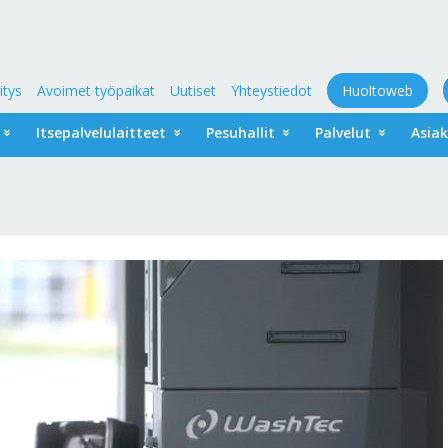
itys
Avoimet työpaikat
Uutiset
Yhteystiedot
Huoltoweb
Itsepalvelulaitteet
Pesuhallit
Palvelut
Asia