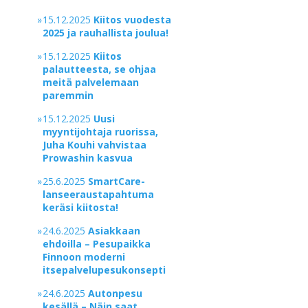
»
15.12.2025
Kiitos vuodesta
2025 ja rauhallista joulua!
»
15.12.2025
Kiitos
palautteesta, se ohjaa
meitä palvelemaan
paremmin
»
15.12.2025
Uusi
myyntijohtaja ruorissa,
Juha Kouhi vahvistaa
Prowashin kasvua
»
25.6.2025
SmartCare-
lanseeraustapahtuma
keräsi kiitosta!
»
24.6.2025
Asiakkaan
ehdoilla – Pesupaikka
Finnoon moderni
itsepalvelupesukonsepti
»
24.6.2025
Autonpesu
kesällä – Näin saat