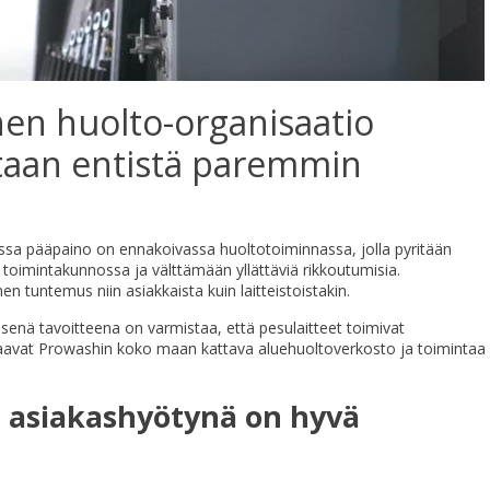
nen huolto-organisaatio
itaan entistä paremmin
ssa pääpaino on ennakoivassa huoltotoiminnassa, jolla pyritään
toimintakunnossa ja välttämään yllättäviä rikkoutumisia.
en tuntemus niin asiakkaista kuin laitteistoistakin.
nä tavoitteena on varmistaa, että pesulaitteet toimivat
aavat Prowashin koko maan kattava aluehuoltoverkosto ja toimintaa
n asiakashyötynä on hyvä