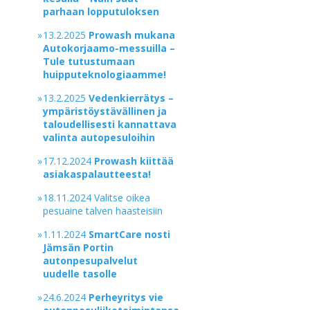
parhaan lopputuloksen
»
13.2.2025
Prowash mukana
Autokorjaamo-messuilla –
Tule tutustumaan
huipputeknologiaamme!
»
13.2.2025
Vedenkierrätys –
ympäristöystävällinen ja
taloudellisesti kannattava
valinta autopesuloihin
»
17.12.2024
Prowash kiittää
asiakaspalautteesta!
»
18.11.2024 Valitse oikea
pesuaine talven haasteisiin
»
1.11.2024
SmartCare nosti
Jämsän Portin
autonpesupalvelut
uudelle tasolle
»
24.6.2024
Perheyritys vie